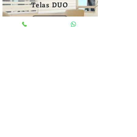
Telas DUO
Ver
Tambien trabajamos con cortinas
Vertical, Persianas
metálicas
, panel
Oriental y mas.
Si aun no estas decidido,
¡
Visítanos
!
En nuestra sala de
ventas encontraras aun mas
variedad en telas y estilos de
cortinas.
(+56) 9 3131 5037 - (+56) 9 6171 8300