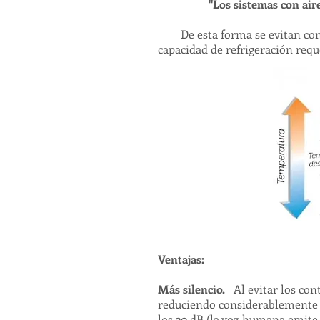
"Los sistemas con air
De esta forma se evitan consu
capacidad de refrigeración reque
Ventajas:
Más silencio.
Al evitar los co
reduciendo
considerablemente e
los 20 dB (la voz humana emite