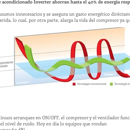
e acondicionado Inverter ahorran hasta el 40% de energía resp
mos innecesarios y se asegura un gasto energético diréctame
rida, lo cual, por otra parte, alarga la vida del compresor ya q
ntínuos arranques en ON/OFF, el
compresor
y el ventilador func
l nivel de ruido. Hoy en día lo
equipos que rondan
 unos 60 dB).